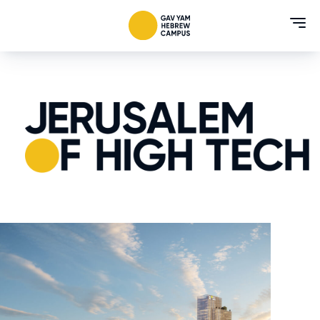
Ski
t
conten