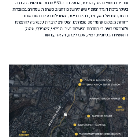
עובדים בתחומי ההייטק והביוטק, הפועלים בכ-550 חברות טכנולוגיה. זה קרה
בעיקר בזכות הערך המוסף שיש לירושלים להציע: כישרונות שמקורם במעבדות
המתקדמות של האקדמיה, קהילת הייטק מהמובילות בעולם ומגוון הטבות
ייחודיות, מענקים ושיעורי מס מופחתים, המסייעים לחברות טכנולוגיה להתפתח
ולהתבסס בעיר. בין החברות הפועלות בעיר: מובילאיי, לייטריקס, אינטל,
התעשיות הביטחוניות, רפאל, אקס ליברס, ויה, אורקם ועוד.