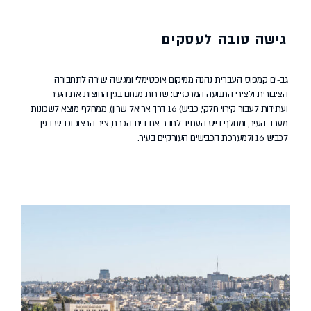
גישה טובה לעסקים
גב-ים קמפוס העברית נהנה ממיקום אופטימלי ומגישה ישירה לתחבורה
הציבורית ולצירי התנועה המרכזיים: שדרות מנחם בגין החוצות את העיר
ועתידות לעבור קירוי חלקי, כביש) 16 דרך אריאל שרון), ממחלף מוצא לשכונות
מערב העיר, ומחלף בייט העתיד לחבר את בית הכרם, ציר הרצוג וכביש בגין
לכביש 16 ולמערכת הכבישים העורקיים בעיר.